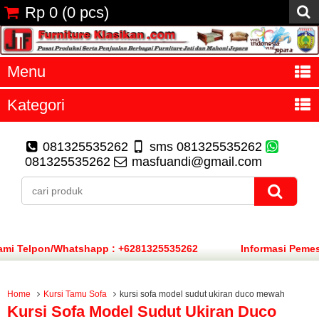
Rp 0
(
0
pcs)
Menu
Kategori
081325535262
sms 081325535262
081325535262
masfuandi@gmail.com
elpon/Whatshapp : +6281325535262
Informasi Pemesana
Home
Kursi Tamu Sofa
kursi sofa model sudut ukiran duco mewah
Kursi Sofa Model Sudut Ukiran Duco