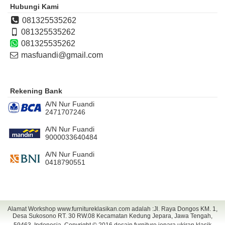
Hubungi Kami
081325535262
081325535262
081325535262
masfuandi@gmail.com
Rekening Bank
A/N Nur Fuandi
2471707246
A/N Nur Fuandi
9000033640484
A/N Nur Fuandi
0418790551
Alamat Workshop www.furnitureklasikan.com adalah :Jl. Raya Dongos KM. 1,
Desa Sukosono RT. 30 RW.08 Kecamatan Kedung Jepara, Jawa Tengah,