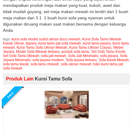
mendapatkan produk meja makan yang kuat, kokoh, awet dan
tidak mudah goyang, set meja makan mewah ini terdiri dari 1 buah
meja makan dan 3 1 1 buah kursi sofa yang nyaman untuk
digunakan diruang makan saat makan bersama dengan keluarga
Anda.
tags:
kursi sofa model sudut ukiran duco mewah
,
Kursi Sofa Tamu Mewah
Klasik Ukiran Jepara
,
kursi tamu jati sofa mewah
,
kursi tamu jepara
,
kursi tamu
mewah
,
Kursi Tamu Sofa Ukiran Mewah
,
Kursi Tamu Ukiran Classic
,
Mebel
Jepara
,
Model Sofa Mewah terbaru
,
produk sofa tamu
,
Set Sofa Tamu Klasik
,
Set Sofa Tamu Mewah
,
sofa jati mewah
,
Sofa Jati Minimalis
,
sofa jepara
,
Sofa
Jepara Minimalis
,
sofa jepara modern
,
Sofa jepara terbaru
,
Sofa klasik Mewah
,
sofa tamu klasik
,
sofa tamu mewah
,
sofa ukiran mewah
,
toko kursi tamu jati
sofa mewah
Produk Lain
Kursi Tamu Sofa
SALE