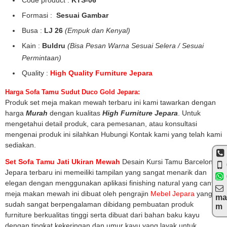
Code product :
KTS-06
Formasi :
Sesuai Gambar
Busa :
LJ 26
(Empuk dan Kenyal)
Kain :
Buldru
(Bisa Pesan Warna Sesuai Selera / Sesuai
Permintaan)
Quality :
High Quality Furniture Jepara
Harga Sofa Tamu Sudut Duco Gold Jepara:
Produk set meja makan mewah terbaru ini kami tawarkan dengan
harga
Murah
dengan kualitas
High Furniture Jepara
. Untuk
mengetahui detail produk, cara pemesanan, atau konsultasi
mengenai produk ini silahkan Hubungi Kontak kami yang telah kami
sediakan.
Set Sofa Tamu Jati Ukiran Mewah
Desain Kursi Tamu Barcelona
Jepara terbaru ini memeiliki tampilan yang sangat menarik dan
elegan dengan menggunakan aplikasi finishing natural yang cantik,
meja makan mewah ini dibuat oleh pengrajin
Mebel Jepara
yang
ma
sudah sangat berpengalaman dibidang pembuatan produk
m
furniture berkualitas tinggi serta dibuat dari bahan baku kayu
dengan tingkat kekeringan dan umur kayu yang layak untuk