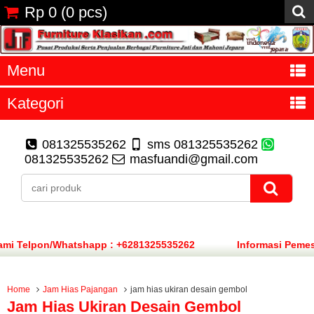
Rp 0
(
0
pcs)
Menu
Kategori
081325535262
sms 081325535262
081325535262
masfuandi@gmail.com
lpon/Whatshapp : +6281325535262
Informasi Pemesanan
Home
Jam Hias Pajangan
jam hias ukiran desain gembol
Jam Hias Ukiran Desain Gembol