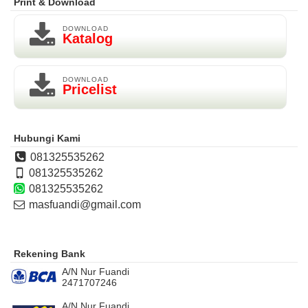
Print & Download
DOWNLOAD
Katalog
DOWNLOAD
Pricelist
Hubungi Kami
081325535262
081325535262
081325535262
masfuandi@gmail.com
Rekening Bank
A/N Nur Fuandi
2471707246
A/N Nur Fuandi