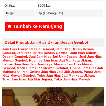
Di lihat
1008 kali
Harga
Rp (Hubungi CS)
Tambah ke Keranjang
Detail Produk Jam Hias Ukiran Desain Gembol
Jam Hias Ukiran Desain Gembol, Jam Hias Ukiran Desain
Gembol, Jam Hias Ukiran Desain Gembol, Jam Hias Ukiran
Desain Gembol,
Jual Jam Hias Jati Ukir Jepara
,
Jual Jam Hias
Mewah Gembol
,
Kualitas Jam Hias Jati Mahkota Ukiran
,
Lemari Jam Hias Jati Brawijaya
,
Macam Jam Hias Mewah
Gembol
,
Model Jam Hias Mewah Gembol
,
Online Jam Hias Jati
Mahkota Ukiran
,
Online Jam Hias Jati Ukir Jepara
,
Pusat Jam
Hias Mewah Gembol
,
Toko Jam Hias Jati Mahkota Ukiran
,
Toko Jam Hias Jati Ukir Jepara
,
Toko Jam Hias Mewah