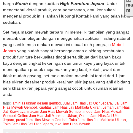
harga
Murah
dengan kualitas
High Furniture Jepara
. Untuk
ma
mengetahui detail produk, cara pemesanan, atau konsultasi
m
mengenai produk ini silahkan Hubungi Kontak kami yang telah kami
sediakan.
Set meja makan mewah terbaru ini memeiliki tampilan yang sangat
menarik dan elegan dengan menggunakan aplikasi finishing natural
yang cantik, meja makan mewah ini dibuat oleh pengrajin
Mebel
Jepara
yang sudah sangat berpengalaman dibidang pembuatan
produk furniture berkualitas tinggi serta dibuat dari bahan baku
kayu dengan tingkat kekeringan dan umur kayu yang layak untuk
mendapatkan produk meja makan yang kuat, kokoh, awet dan
tidak mudah goyang, set meja makan mewah ini terdiri dari 1 jam
hias ukiran desainer produk kerajinan ukir jepara yang ahli dibidang
seni khas ukiran jepara yang sangat cocok untuk rumah idaman
anda.
tags:
jam hias ukiran desain gembol
,
Jual Jam Hias Jati Ukir Jepara
,
jual Jam
Hias Mewah Gembol
,
Kualitas Jam Hias Jati Mahkota Ukiran
,
Lemari Jam Hias
Jati Brawijaya
,
macam Jam Hias Mewah Gembol
,
model Jam Hias Mewah
Gembol
,
Online Jam Hias Jati Mahkota Ukiran
,
Online Jam Hias Jati Ukir
Jepara
,
pusat Jam Hias Mewah Gembol
,
Toko Jam Hias Jati Mahkota Ukiran
,
Toko Jam Hias Jati Ukir Jepara
,
toko Jam Hias Mewah