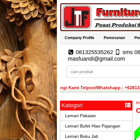
Company Profile
Pemesanan
Pe
081325535262
sms 0
masfuandi@gmail.com
isa Menghubungi Kami Telpon/Whatshapp : +6281325535262
isa Menghubungi Kami Telpon/Whatshapp : +6281325535262
H
Kategori
C
isa Menghubungi Kami Telpon/Whatshapp : +6281325535262
Lemari Pakaian
L
Lemari Bufet Hias Pajangan
Lemari Buku Jati