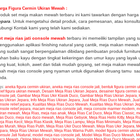
rga Figura Cermin Ukiran Mewah :
roduk set meja makan mewah terbaru ini kami tawarkan dengan harga
epara
. Untuk mengetahui detail produk, cara pemesanan, atau konsulta
ubungi Kontak kami yang telah kami sediakan.
et meja rias jati console mewah
terbaru ini memeiliki tampilan yang
nggunakan aplikasi finishing natural yang cantik, meja makan mewah i
ng sudah sangat berpengalaman dibidang pembuatan produk furniture be
ahan baku kayu dengan tingkat kekeringan dan umur kayu yang layak
ng kuat, kokoh, awet dan tidak mudah goyang, set meja makan mewah 
uah meja rias console yang nyaman untuk digunakan diruang tamu s
nda.
gs:
aneka figura cermin ukiran
,
aneka meja rias console jati
,
bentuk figura cermin u
lief figura ukiran mewah
,
Desain Meja Rias Ukiran Jepara
,
desainer figura cermin 
nsole jati
,
Gambar Meja Rias Ukir Klasik Duco
,
Gambar Meja Rias Ukiran Jepara
,
as Ukiran Jepara
,
Info Meja Rias Ukiran Jepara
,
Jual Meja Rias Duco Mewah
,
Jual
nsole relief jepara
,
Kualitas Meja Rias Duco Mewah
,
Kualitas Meja Rias Ukiran Je
nsole relief jepara
,
macam meja rias console jati
,
meja console marmer modern
,
me
iran mewah
,
Meja Rias
,
meja rias anak
,
Meja Rias Cat Duco
,
Meja Rias Classic
,
me
as Duco
,
meja rias duco mewah
,
Meja Rias Gebyok
,
Meja Rias Hello Kitty
,
Meja Ria
ja Rias Kecil
,
Meja Rias Klasik
,
Meja Rias Lampu
,
Meja Rias Minimalis
,
Meja Rias
as Murah
,
Meja Rias Putih
,
Meja Rias Ukir Duco Mewah
,
Meja Rias Ukir Jepara
,
Me
para
,
Meja Rias Ukiran Mewah
,
Meja Rias Warna Putih
,
model figura cermin ukira
nsule Jati Natural
,
model meja rias console jati
,
Model Meja Rias Duco Mewah
,
Mo
uco Mewah
,
Online Meja Rias Ukiran Jepara
,
Pengrajin Meja Rias Duco Mewah
,
pr