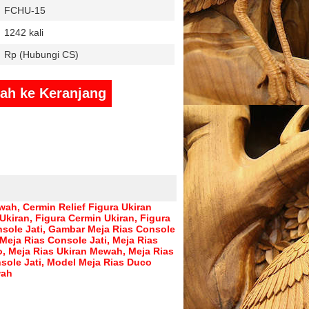
FCHU-15
1242 kali
Rp (Hubungi CS)
h ke Keranjang
wah, Cermin Relief Figura Ukiran
Ukiran, Figura Cermin Ukiran, Figura
sole Jati
,
Gambar Meja Rias Console
Meja Rias Console Jati
,
Meja Rias
o
,
Meja Rias Ukiran Mewah
,
Meja Rias
sole Jati
,
Model Meja Rias Duco
wah