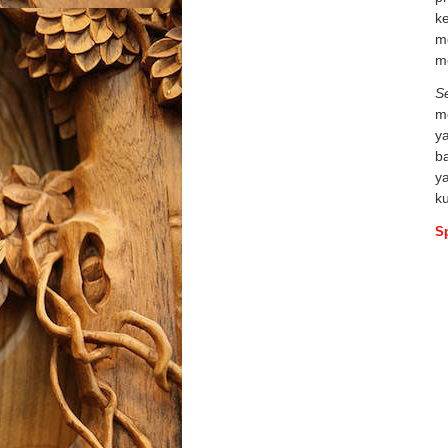
ke
m
m
S
me
ya
b
ya
k
Sp