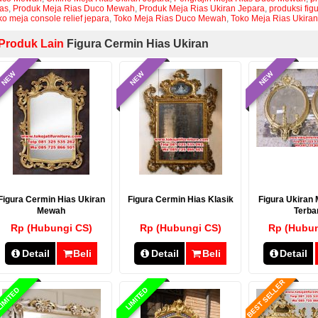
as
,
Produk Meja Rias Duco Mewah
,
Produk Meja Rias Ukiran Jepara
,
produksi fig
ko meja console relief jepara
,
Toko Meja Rias Duco Mewah
,
Toko Meja Rias Ukiran
Produk Lain
Figura Cermin Hias Ukiran
NEW
NEW
NEW
Figura Cermin Hias Ukiran
Figura Cermin Hias Klasik
Figura Ukiran 
Mewah
Terba
Rp (Hubungi CS)
Rp (Hubungi CS)
Rp (Hubun
Detail
Beli
Detail
Beli
Detail
BEST SELLER
IMITED
LIMITED