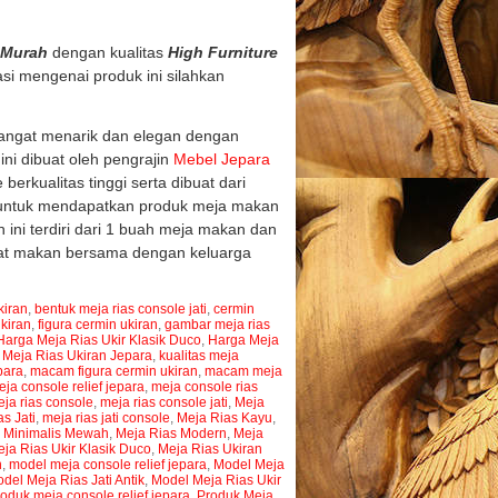
Murah
dengan kualitas
High Furniture
si mengenai produk ini silahkan
 sangat menarik dan elegan dengan
ni dibuat oleh pengrajin
Mebel Jepara
rkualitas tinggi serta dibuat dari
 untuk mendapatkan produk meja makan
ini terdiri dari 1 buah meja makan dan
aat makan bersama dengan keluarga
kiran
,
bentuk meja rias console jati
,
cermin
ukiran
,
figura cermin ukiran
,
gambar meja rias
Harga Meja Rias Ukir Klasik Duco
,
Harga Meja
 Meja Rias Ukiran Jepara
,
kualitas meja
para
,
macam figura cermin ukiran
,
macam meja
ja console relief jepara
,
meja console rias
ja rias console
,
meja rias console jati
,
Meja
s Jati
,
meja rias jati console
,
Meja Rias Kayu
,
 Minimalis Mewah
,
Meja Rias Modern
,
Meja
ja Rias Ukir Klasik Duco
,
Meja Rias Ukiran
n
,
model meja console relief jepara
,
Model Meja
del Meja Rias Jati Antik
,
Model Meja Rias Ukir
oduk meja console relief jepara
,
Produk Meja