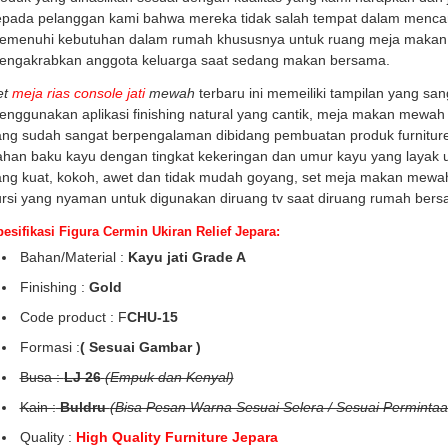
pada pelanggan kami bahwa mereka tidak salah tempat dalam mencari 
emenuhi kebutuhan dalam rumah khususnya untuk ruang meja makan 
engakrabkan anggota keluarga saat sedang makan bersama.
et
meja rias console jati
mewah
terbaru ini memeiliki tampilan yang sa
nggunakan aplikasi finishing natural yang cantik, meja makan mewah i
ng sudah sangat berpengalaman dibidang pembuatan produk furniture be
ahan baku kayu dengan tingkat kekeringan dan umur kayu yang layak
ng kuat, kokoh, awet dan tidak mudah goyang, set meja makan mewah i
ursi yang nyaman untuk digunakan diruang tv saat diruang rumah ber
esifikasi Figura Cermin Ukiran Relief Jepara:
Bahan/Material :
Kayu jati Grade A
Finishing :
Gold
Code product : F
CHU-15
Formasi :
( Sesuai Gambar )
Busa :
LJ 26
(Empuk dan Kenyal)
Kain :
Buldru
(Bisa Pesan Warna Sesuai Selera / Sesuai Permintaa
Quality :
High Quality Furniture Jepara