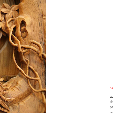
ce
a
da
pe
p