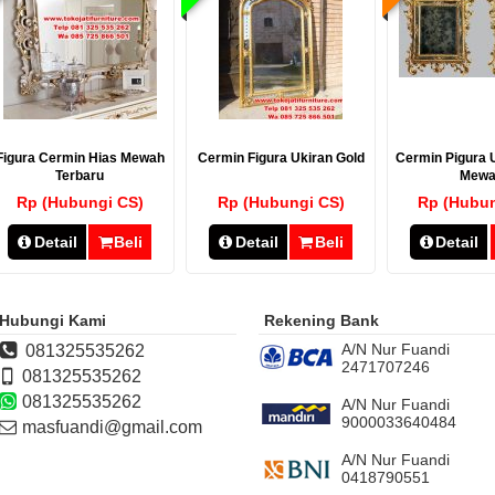
Figura Cermin Hias Mewah
Cermin Figura Ukiran Gold
Cermin Pigura U
Terbaru
Mewa
Rp (Hubungi CS)
Rp (Hubungi CS)
Rp (Hubun
Detail
Beli
Detail
Beli
Detail
Hubungi Kami
Rekening Bank
A/N Nur Fuandi
081325535262
2471707246
081325535262
081325535262
A/N Nur Fuandi
9000033640484
masfuandi@gmail.com
A/N Nur Fuandi
0418790551