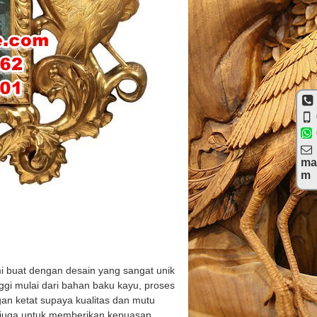
ma
m
mi buat dengan desain yang sangat unik
gi mulai dari bahan baku kayu, proses
gan ketat supaya kualitas dan mutu
n juga untuk memberikan kepuasan