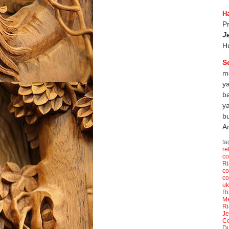
Ha
P
J
H
S
me
ya
b
ya
b
A
ta
re
co
Ri
co
co
uk
Ri
Me
Ri
Je
Co
D