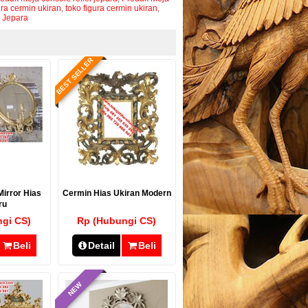
ura cermin ukiran
,
toko figura cermin ukiran
,
 Jepara
BEST SELLER
Mirror Hias
Cermin Hias Ukiran Modern
ru
gi CS)
Rp (Hubungi CS)
Beli
Detail
Beli
NEW