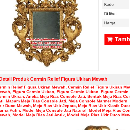
Kode
Di lihat
Harga
Tamba
Detail Produk Cermin Relief Figura Ukiran Mewah
ermin Relief Figura Ukiran Mewah, Cermin Relief Figura Ukiran Me
ewah,
Figura Cermin Ukiran, Figura Cermin Ukiran, Figura Cermin 
ermin Ukiran,
Aneka Meja Rias Console Jati
,
Bentuk Meja Rias Con
ti
,
Macam Meja Rias Console Jati
,
Meja Console Marmer Modern
,
kir Duco Mewah
,
Meja Rias Ukir Jepara
,
Meja Rias Ukir Klasik Duc
arna Putih
,
Model Meja Consule Jati Natural
,
Model Meja Rias Con
ewah
,
Model Meja Rias Jati Antik
,
Model Meja Rias Ukir Duco Me