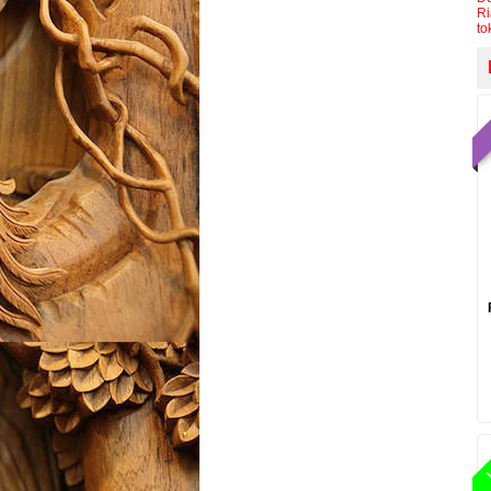
Ri
to
L