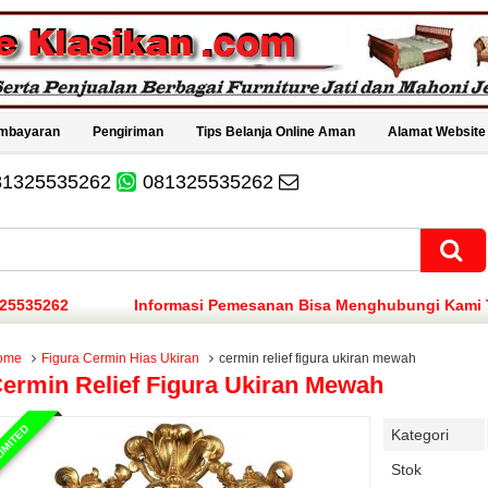
mbayaran
Pengiriman
Tips Belanja Online Aman
Alamat Website
81325535262
081325535262
Informasi Pemesanan Bisa Menghubungi Kami Telpon/Whatsh
Informasi Pemesanan Bisa Menghubungi Kami Telpon/Whatsh
ome
Figura Cermin Hias Ukiran
cermin relief figura ukiran mewah
ermin Relief Figura Ukiran Mewah
IMITED
Kategori
Stok